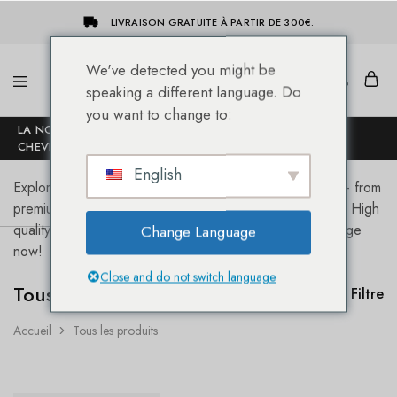
LIVRAISON GRATUITE À PARTIR DE 300€.
We've detected you might be
speaking a different language. Do
She-
Socap
you want to change to:
Hairextensions
Premium
LA NOUVELLE BOUTIQUE EN LIGNE DES EXTENSIONS DE
Hair
CHEVEUX SHE® !
Extensions
English
Explore all products for professional hair in one place – from
premium hair extensions to salon tools and accessories. High
quality, fast shipping, made for stylists. Shop the full range
Change Language
now!
Close and do not switch language
Tous les produits
Filtre
Accueil
Tous les produits