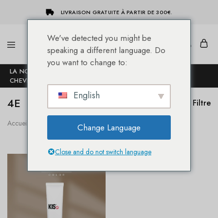
LIVRAISON GRATUITE À PARTIR DE 300€.
We've detected you might be
speaking a different language. Do
She-
Socap
you want to change to:
Hairextensions
Premium
LA NOUVELLE BOUTIQUE EN LIGNE DES EXTENSIONS DE
Hair
CHEVEUX SHE® !
Extensions
English
4E
Filtre
Accueil
Produit KIS KeraCream Color
4E
Change Language
Close and do not switch language