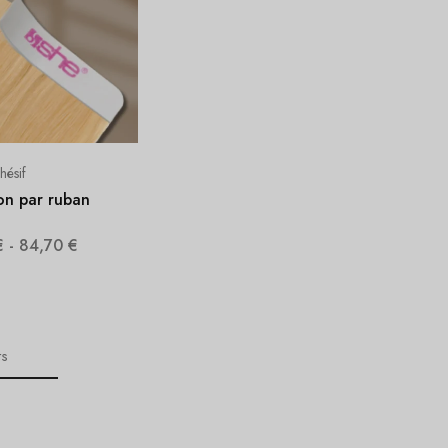
hésif
on par ruban
€
-
84,70
€
ts