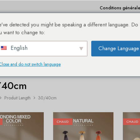
Conditions générales
've detected you might be speaking a different language. Do
Achats
Bestseller
Sale %
À propos de nous
u want to change to:
English
Change Language
A NOUVELLE BOUTIQUE EN LIGNE DES EXTENSIONS DE CHEVEUX SHE®
Close and do not switch language
/40cm
Produit Length
30/40cm
CHAUD
CHAUD