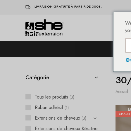
LIVRAISON GRATUITE À PARTIR DE 300€.
We
Accueil
She-
Socap
yo
Hairextensions
Premium
Hair
Extensions
L
30
Catégorie
Accueil
Tous les produits
3
Ruban adhésif
1
CHAUD
Extensions de cheveux
3
Extensions de cheveux Kératine