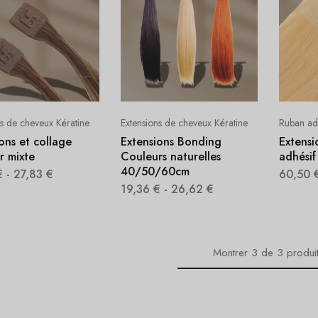
ns de cheveux Kératine
Extensions de cheveux Kératine
Ruban ad
ons et collage
Extensions Bonding
Extensi
r mixte
Couleurs naturelles
adhésif
40/50/60cm
€
-
27,83
€
60,50
19,36
€
-
26,62
€
Montrer
3
de
3
produi