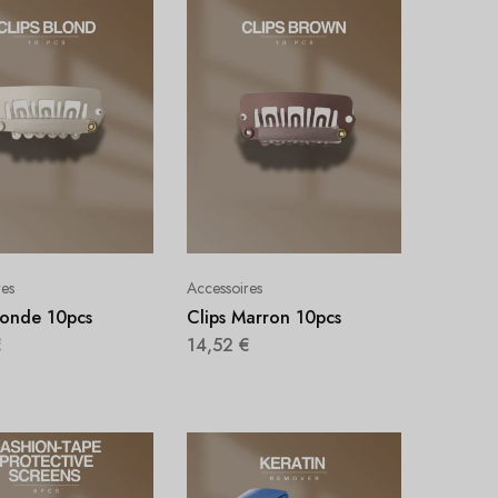
res
Accessoires
londe 10pcs
Clips Marron 10pcs
€
14,52
€