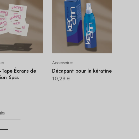
res
Accessoires
-Tape Écrans de
Décapant pour la kératine
ion 6pcs
10,29
€
its