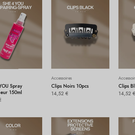
Accessoires
Accessoi
YOU Spray
Clips Noirs 10pcs
Clips B
teur 150ml
14,52
€
14,52
€