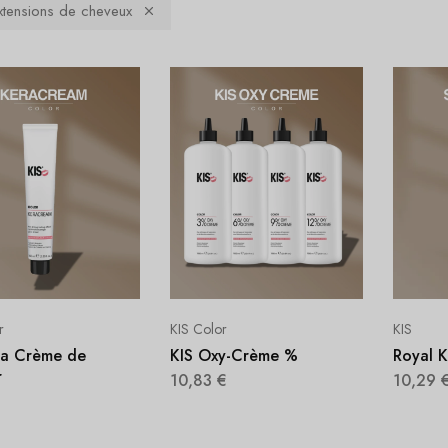
extensions de cheveux
r
KIS Color
KIS
ra Crème de
KIS Oxy-Crème %
Royal K
r
10,83
€
10,29