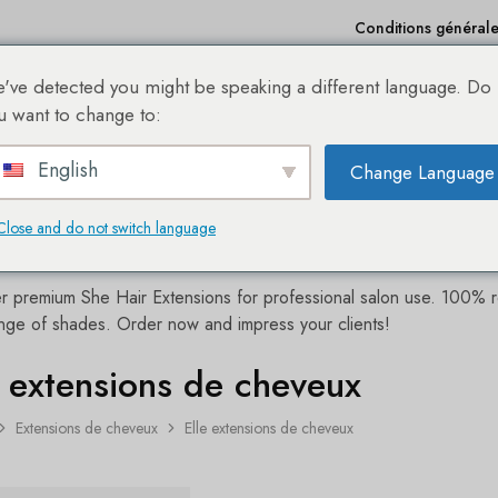
Conditions générales
've detected you might be speaking a different language. Do
Achats
Bestseller
Sale %
À propos de nous
u want to change to:
English
Change Language
A NOUVELLE BOUTIQUE EN LIGNE DES EXTENSIONS DE CHEVEUX SHE®
Close and do not switch language
r premium She Hair Extensions for professional salon use. 100% real
nge of shades. Order now and impress your clients!
e extensions de cheveux
Extensions de cheveux
Elle extensions de cheveux