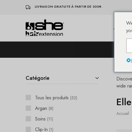
LIVRAISON GRATUITE À PARTIR DE 300€.
We
Accueil
She-
Socap
yo
Hairextensions
Premium
Hair
Extensions
L
Catégorie
Discove
wide ra
Tous les produits
52
Ell
Argan
8
Accueil
Soins
11
Clip-In
1