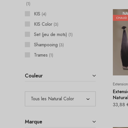
1
KIS
4
CHAUD
KIS Color
3
Set (jeu de mots)
1
Shampooing
3
Trames
1
Couleur
Extensio
Extens
Natura
Tous les Natural Color
33,88
Marque