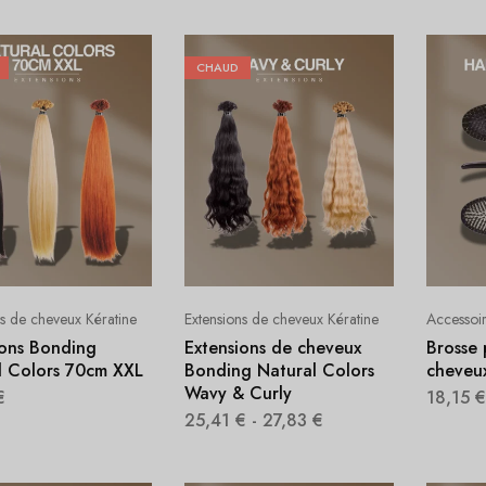
CHAUD
ns de cheveux Kératine
Extensions de cheveux Kératine
Accessoi
ions Bonding
Extensions de cheveux
Brosse 
l Colors 70cm XXL
Bonding Natural Colors
cheveu
Wavy & Curly
€
18,15
€
25,41
€
-
27,83
€