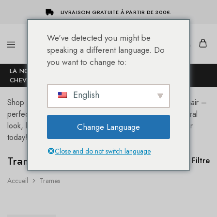
LIVRAISON GRATUITE À PARTIR DE 300€.
We've detected you might be
speaking a different language. Do
She-
Socap
you want to change to:
Hairextensions
Premium
LA NOUVELLE BOUTIQUE EN LIGNE DES EXTENSIONS DE
Hair
CHEVEUX SHE® !
Extensions
English
Shop premium hair wefts made from 100% real human hair –
perfect for sew-in, weave, or custom applications. Natural
look, long-lasting quality, trusted by salon experts. Order
Change Language
today!
Close and do not switch language
Trames
Filtre
Accueil
Trames