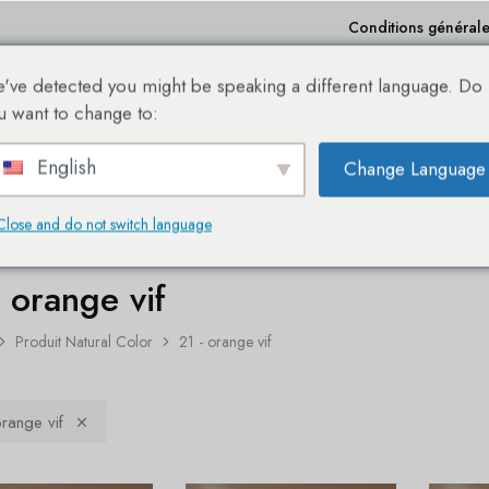
Conditions générales
've detected you might be speaking a different language. Do
Achats
Bestseller
Sale %
À propos de nous
u want to change to:
English
Change Language
A NOUVELLE BOUTIQUE EN LIGNE DES EXTENSIONS DE CHEVEUX SHE®
Close and do not switch language
- orange vif
Produit Natural Color
21 - orange vif
range vif