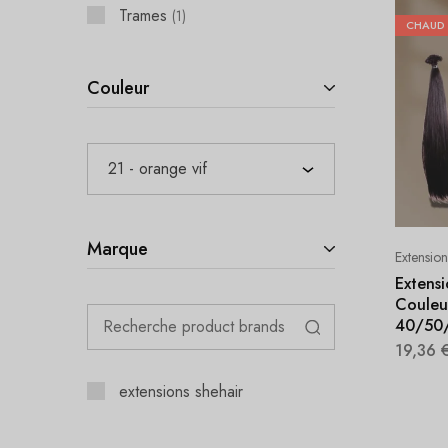
Trames
1
CHAUD
Couleur
21 - orange vif
Marque
Extensio
Extens
Couleur
40/50
19,36
extensions shehair