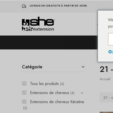
LIVRAISON GRATUITE À PARTIR DE 300€.
We
Accueil
She-
Socap
yo
Hairextensions
Premium
Hair
Extensions
L
21 
Catégorie
Accueil
Tous les produits
4
Extensions de cheveux
4
21 - o
Extensions de cheveux Kératine
3