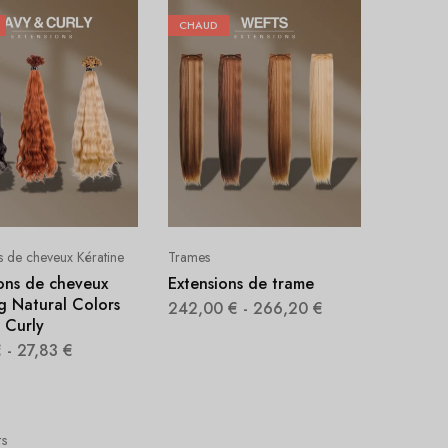
CHAUD
s de cheveux Kératine
Trames
ons de cheveux
Extensions de trame
g Natural Colors
242,00
€
-
266,20
€
 Curly
€
-
27,83
€
ts