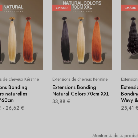
CHAUD
CHAUD
ns de cheveux Kératine
Extensions de cheveux Kératine
Extension
ions Bonding
Extensions Bonding
Extensi
s naturelles
Natural Colors 70cm XXL
Bondin
/60cm
Wavy &
33,88
€
€
-
26,62
€
25,41
Montrer
4
de
4
produi