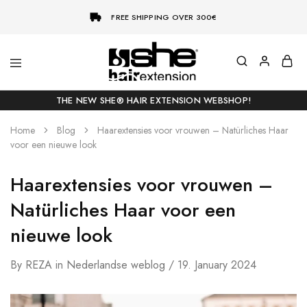
FREE SHIPPING OVER 300€
She-
Socap
Hairextensions
Premium
THE NEW SHE® HAIR EXTENSION WEBSHOP!
Hair
Extensions
Home
Blog
Haarextensies voor vrouwen – Natürliches Haar
voor een nieuwe look
Haarextensies voor vrouwen –
Natürliches Haar voor een
nieuwe look
By
REZA
in
Nederlandse weblog
19. January 2024