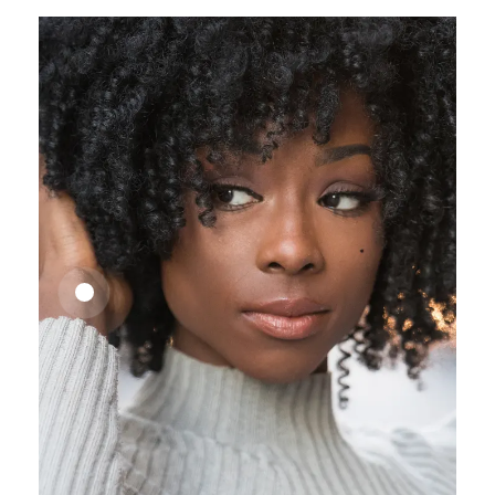
25,41
€
27,83
€