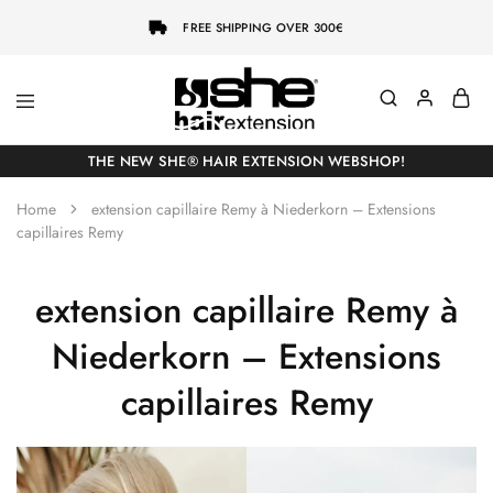
FREE SHIPPING OVER 300€
She-
Socap
Hairextensions
Premium
THE NEW SHE® HAIR EXTENSION WEBSHOP!
Hair
Extensions
Home
extension capillaire Remy à Niederkorn – Extensions
capillaires Remy
extension capillaire Remy à
Niederkorn – Extensions
capillaires Remy