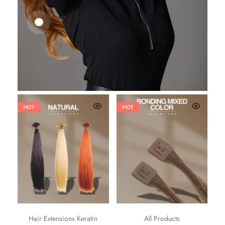
25,41
€
27,83
€
HOT
HOT
Hair Extensions Keratin
All Products