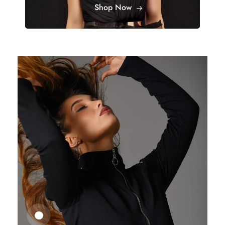
Shop Now
25,41
€
27,83
€