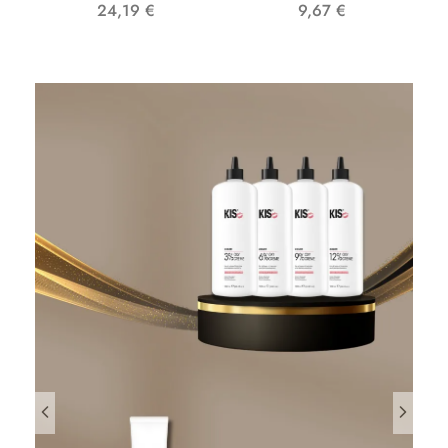
24,19
€
9,67
€