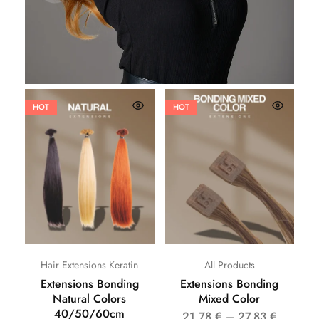
HOT
HOT
Hair Extensions Keratin
All Products
Extensions Bonding
Extensions Bonding
Natural Colors
Mixed Color
40/50/60cm
21,78
€
–
27,83
€