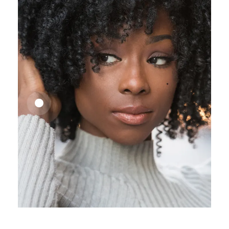
25,41
€
27,83
€