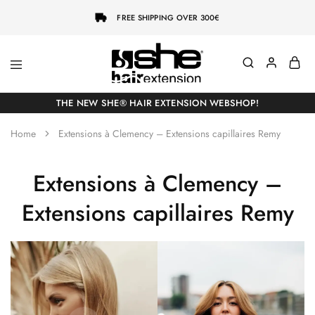
FREE SHIPPING OVER 300€
She-
Socap
Hairextensions
Premium
THE NEW SHE® HAIR EXTENSION WEBSHOP!
Hair
Extensions
Home
Extensions à Clemency – Extensions capillaires Remy
Extensions à Clemency –
Extensions capillaires Remy