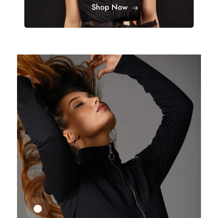
Shop Now
25,41
€
27,83
€