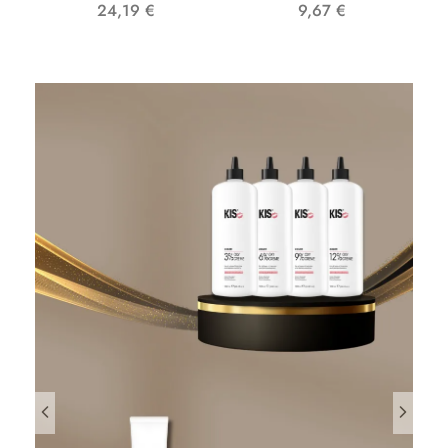
24,19
€
9,67
€