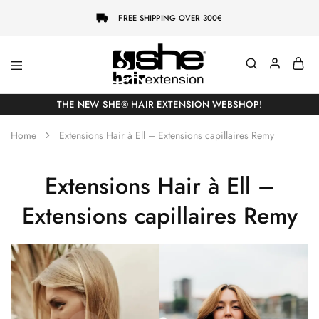
FREE SHIPPING OVER 300€
She-
Socap
Hairextensions
Premium
THE NEW SHE® HAIR EXTENSION WEBSHOP!
Hair
Extensions
Home
Extensions Hair à Ell – Extensions capillaires Remy
Extensions Hair à Ell –
Extensions capillaires Remy