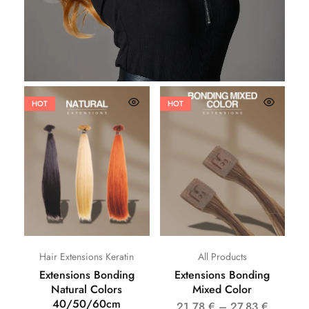
HOT
HOT
Hair Extensions Keratin
All Products
Extensions Bonding
Extensions Bonding
Natural Colors
Mixed Color
40/50/60cm
21,78
€
–
27,83
€