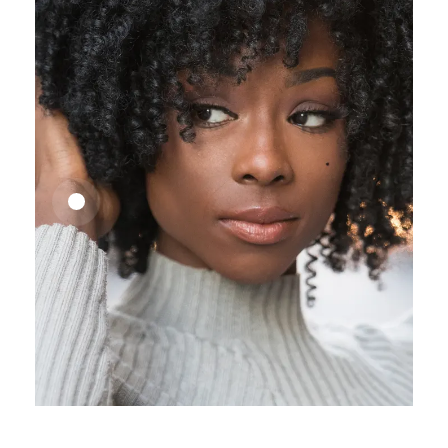
25,41
€
27,83
€