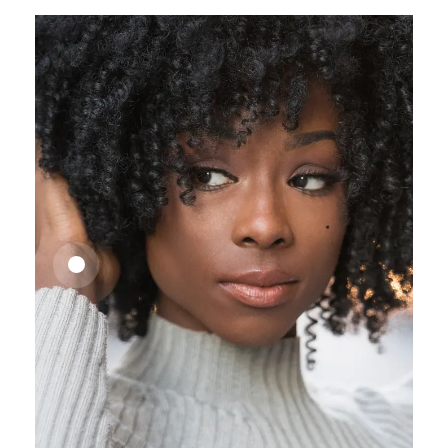
25,41
€
27,83
€