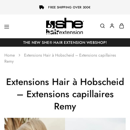
FREE SHIPPING OVER 300€
She-
Socap
Hairextensions
Premium
THE NEW SHE® HAIR EXTENSION WEBSHOP!
Hair
Extensions
Home
Extensions Hair à Hobscheid – Extensions capillaires
Remy
Extensions Hair à Hobscheid
– Extensions capillaires
Remy