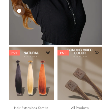
25,41
€
27,83
€
HOT
HOT
Hair Extensions Keratin
All Products