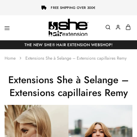
FREE SHIPPING OVER 300€
She-
Socap
Hairextensions
Premium
THE NEW SHE® HAIR EXTENSION WEBSHOP!
Hair
Extensions
Home
Extensions She à Selange – Extensions capillaires Remy
Extensions She à Selange –
Extensions capillaires Remy