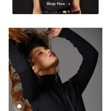
Shop Now
25,41
€
27,83
€