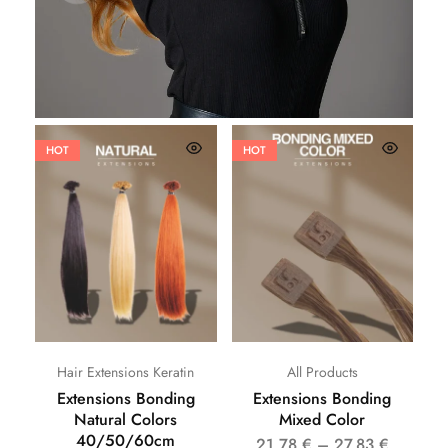
HOT
HOT
Hair Extensions Keratin
All Products
Extensions Bonding
Extensions Bonding
Natural Colors
Mixed Color
40/50/60cm
21,78
€
–
27,83
€