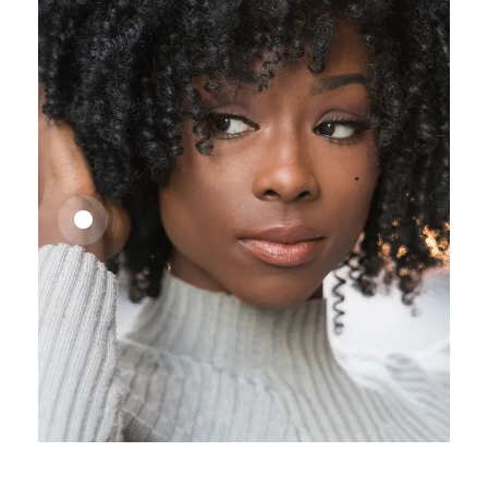
25,41
€
27,83
€