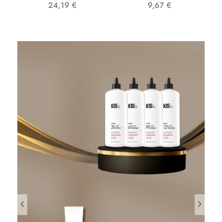
24,19
€
9,67
€