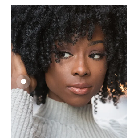
25,41
€
27,83
€