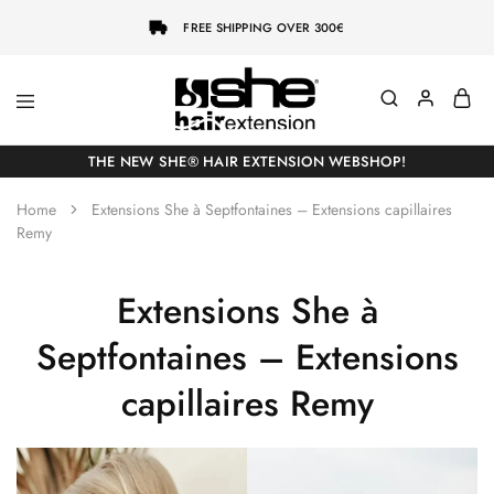
FREE SHIPPING OVER 300€
She-
Socap
Hairextensions
Premium
THE NEW SHE® HAIR EXTENSION WEBSHOP!
Hair
Extensions
Home
Extensions She à Septfontaines – Extensions capillaires
Remy
Extensions She à
Septfontaines – Extensions
capillaires Remy