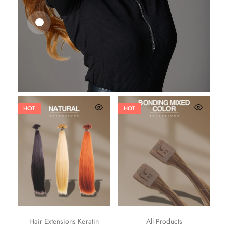
25,41
€
27,83
€
HOT
HOT
Hair Extensions Keratin
All Products