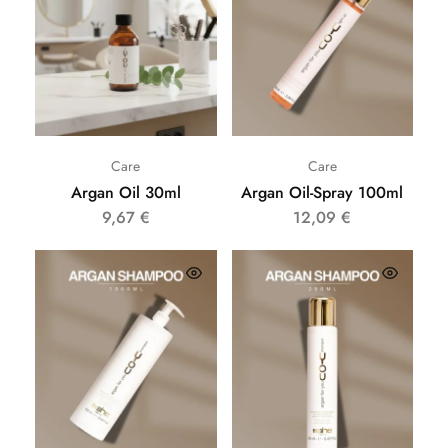
Care
Care
Argan Oil 30ml
Argan Oil-Spray 100ml
9,67
€
12,09
€