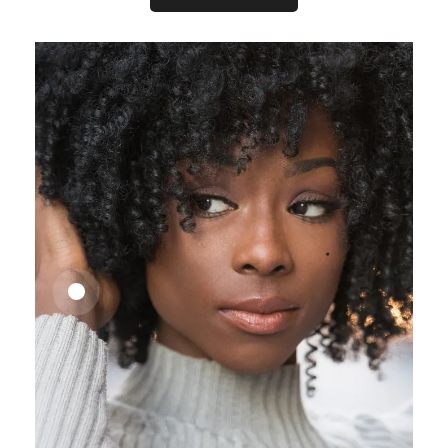
25,41
€
27,83
€