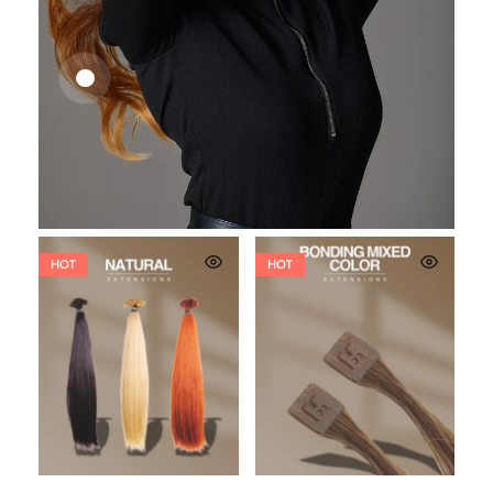
25,41
€
27,83
€
HOT
HOT