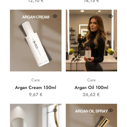
12,10
€
18,15
€
Care
Care
Argan Cream 150ml
Argan Oil 100ml
9,67
€
26,62
€