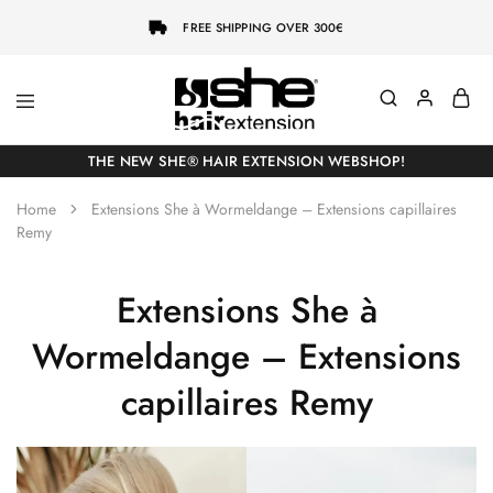
FREE SHIPPING OVER 300€
She-
Socap
Hairextensions
Premium
THE NEW SHE® HAIR EXTENSION WEBSHOP!
Hair
Extensions
Home
Extensions She à Wormeldange – Extensions capillaires
Remy
Extensions She à
Wormeldange – Extensions
capillaires Remy