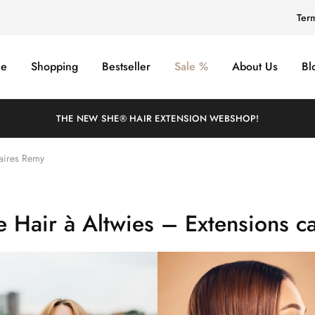
Ter
e
Shopping
Bestseller
Sale %
About Us
Bl
THE NEW SHE® HAIR EXTENSION WEBSHOP!
laires Remy
e Hair à Altwies – Extensions ca