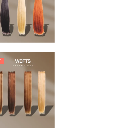
33,88
€
T
242,00
€
266,20
€