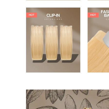
HOT
HOT
121,00
€
145,20
€