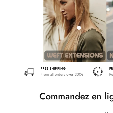
242,00
266,20
FREE SHIPPING
F
From all orders over 300€
Re
Commandez en lign