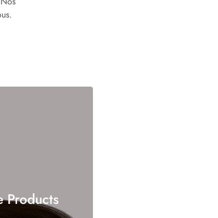
 Nos
ous.
e Products