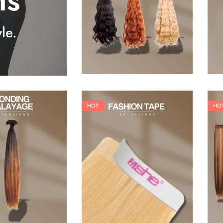
ns
25,41
€
27,83
€
le.
HOT
HO
26,62
€
60,50
€
84,70
€