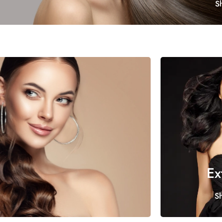
S
Ex
S