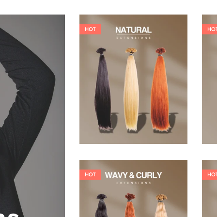
HOT
HO
19,36
€
26,62
€
HOT
HO