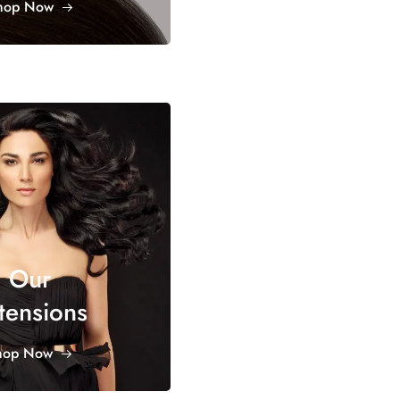
hop Now
Our
tensions
hop Now