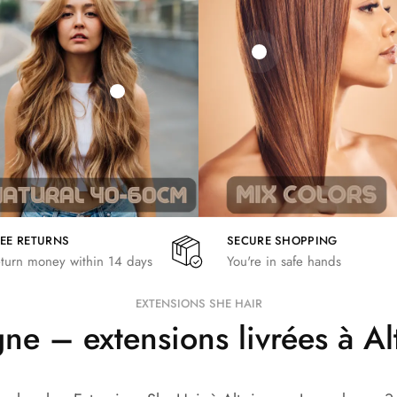
21,78
€
€
€
19,36
€
26,62
€
REE RETURNS
SECURE SHOPPING
turn money within 14 days
You're in safe hands
EXTENSIONS SHE HAIR
e – extensions livrées à A