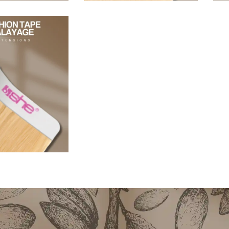
96,80
€