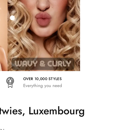
27,83
€
25,41
€
27,83
€
OVER 10,000 STYLES
Everything you need
ltwies, Luxembourg