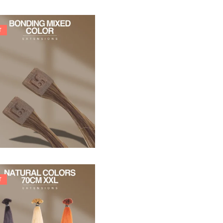
T
21,78
€
27,83
€
T