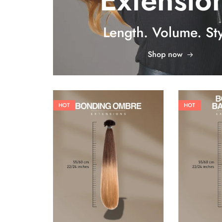
Extensio
Length. Volume. Sty
Shop now
HOT
HOT
26,62
€