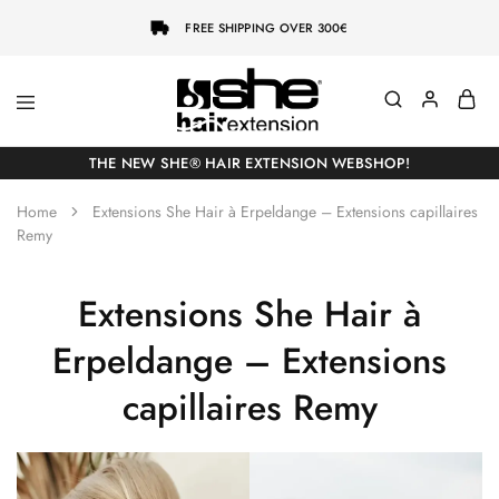
FREE SHIPPING OVER 300€
She-
Socap
Hairextensions
Premium
THE NEW SHE® HAIR EXTENSION WEBSHOP!
Hair
Extensions
Home
Extensions She Hair à Erpeldange – Extensions capillaires
Remy
Extensions She Hair à
Erpeldange – Extensions
capillaires Remy