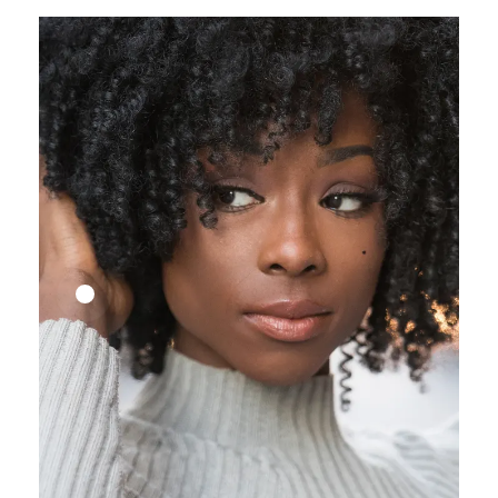
25,41
€
27,83
€