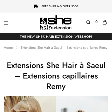
FREE SHIPPING OVER 300€
She-
Socap
Hairextensions
Premium
THE NEW SHE® HAIR EXTENSION WEBSHOP!
Hair
Extensions
Home
Extensions She Hair à Saeul – Extensions capillaires Remy
Extensions She Hair à Saeul
– Extensions capillaires
Remy