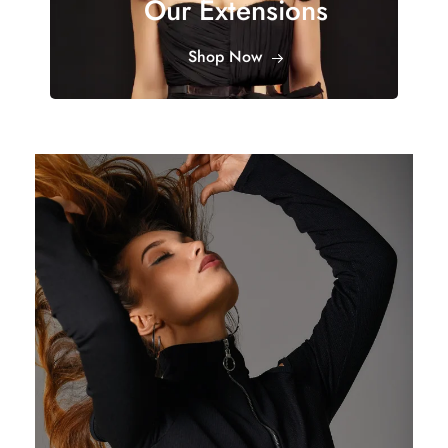
Our Extensions
Shop Now
25,41
€
27,83
€