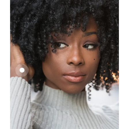
25,41
€
27,83
€