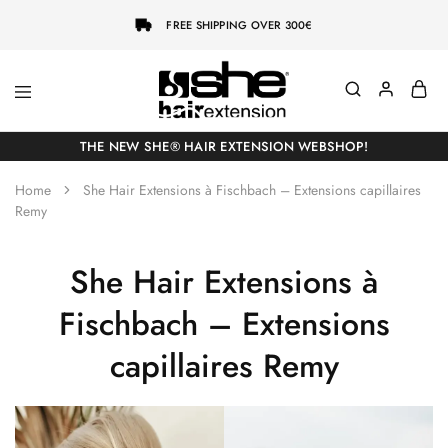
FREE SHIPPING OVER 300€
She-
Socap
Hairextensions
Premium
THE NEW SHE® HAIR EXTENSION WEBSHOP!
Hair
Extensions
Home
She Hair Extensions à Fischbach – Extensions capillaires
Remy
She Hair Extensions à
Fischbach – Extensions
capillaires Remy