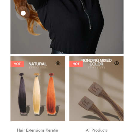
25,41
€
27,83
€
HOT
HOT
Hair Extensions Keratin
All Products