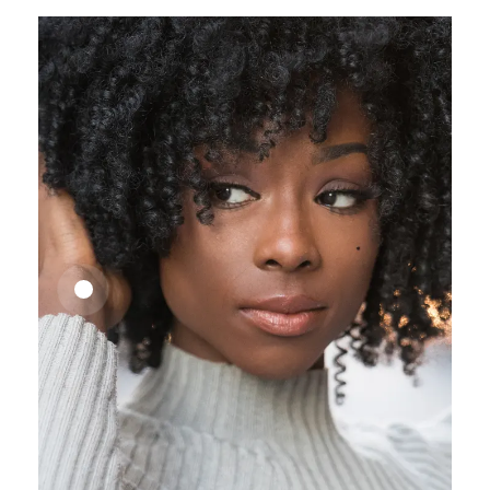
25,41
€
27,83
€