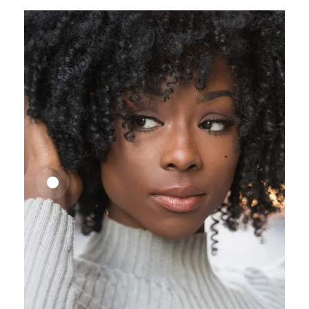
25,41
€
27,83
€