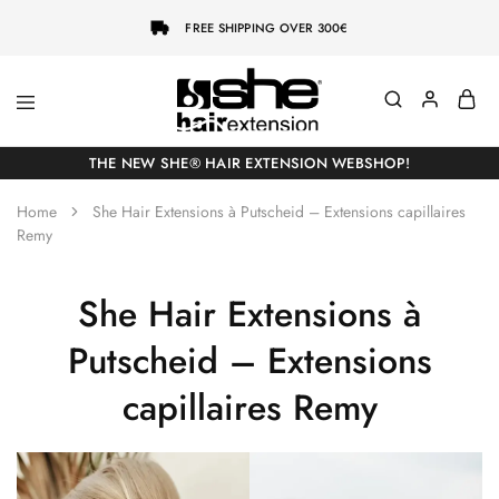
FREE SHIPPING OVER 300€
She-
Socap
Hairextensions
Premium
THE NEW SHE® HAIR EXTENSION WEBSHOP!
Hair
Extensions
Home
She Hair Extensions à Putscheid – Extensions capillaires
Remy
She Hair Extensions à
Putscheid – Extensions
capillaires Remy