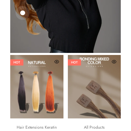
25,41
€
27,83
€
HOT
HOT
Hair Extensions Keratin
All Products