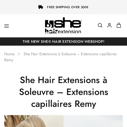
FREE SHIPPING OVER 300€
She-
Socap
Hairextensions
Premium
THE NEW SHE® HAIR EXTENSION WEBSHOP!
Hair
Extensions
Home
She Hair Extensions à Soleuvre – Extensions capillaires
Remy
She Hair Extensions à
Soleuvre – Extensions
capillaires Remy