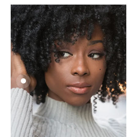
25,41
€
27,83
€