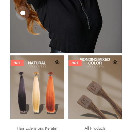
25,41
€
27,83
€
HOT
HOT
Hair Extensions Keratin
All Products