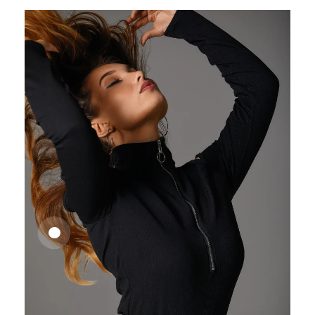
25,41
€
27,83
€