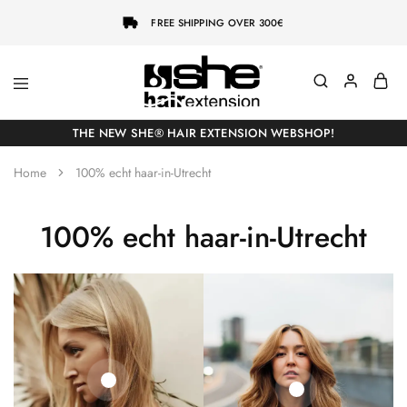
FREE SHIPPING OVER 300€
She-
Socap
Hairextensions
Premium
THE NEW SHE® HAIR EXTENSION WEBSHOP!
Hair
Extensions
Home
100% echt haar-in-Utrecht
100% echt haar-in-Utrecht