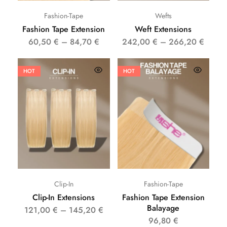
Fashion-Tape
Wefts
Fashion Tape Extension
Weft Extensions
60,50
€
–
84,70
€
242,00
€
–
266,20
€
HOT
HOT
Clip-In
Fashion-Tape
Clip-In Extensions
Fashion Tape Extension
Balayage
121,00
€
–
145,20
€
96,80
€