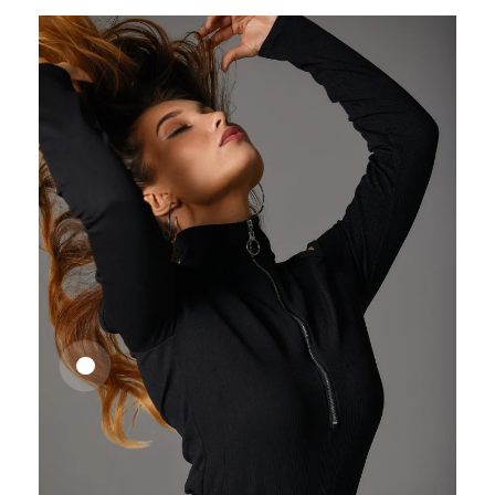
25,41
€
27,83
€