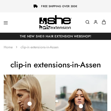
FREE SHIPPING OVER 300€
She-
Socap
Hairextensions
Premium
THE NEW SHE® HAIR EXTENSION WEBSHOP!
Hair
Extensions
Home
clip-in extensions-in-Assen
clip-in extensions-in-Assen