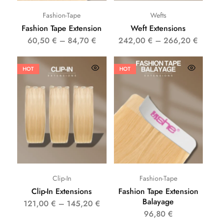
Fashion-Tape
Wefts
Fashion Tape Extension
Weft Extensions
60,50
€
–
84,70
€
242,00
€
–
266,20
€
HOT
HOT
Clip-In
Fashion-Tape
Clip-In Extensions
Fashion Tape Extension
Balayage
121,00
€
–
145,20
€
96,80
€