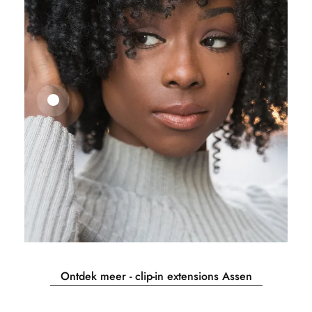
25,41
€
27,83
€
Ontdek meer - clip-in extensions Assen