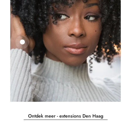
25,41
€
27,83
€
Ontdek meer - extensions Den Haag