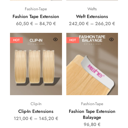
Fashion-Tape
Wefts
Fashion Tape Extension
Weft Extensions
60,50
€
–
84,70
€
242,00
€
–
266,20
€
HOT
HOT
Clip-In
Fashion-Tape
Clip-In Extensions
Fashion Tape Extension
Balayage
121,00
€
–
145,20
€
96,80
€