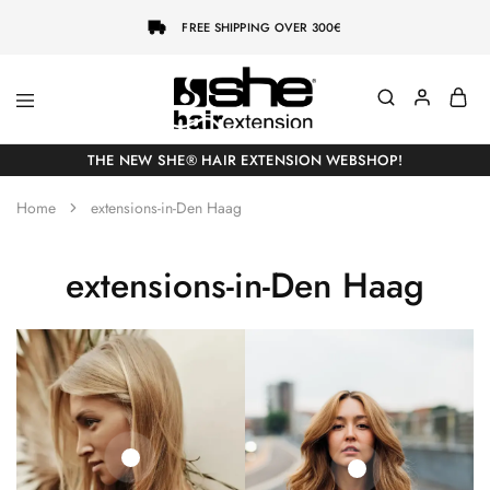
FREE SHIPPING OVER 300€
She-
Socap
Hairextensions
Premium
THE NEW SHE® HAIR EXTENSION WEBSHOP!
Hair
Extensions
Home
extensions-in-Den Haag
extensions-in-Den Haag