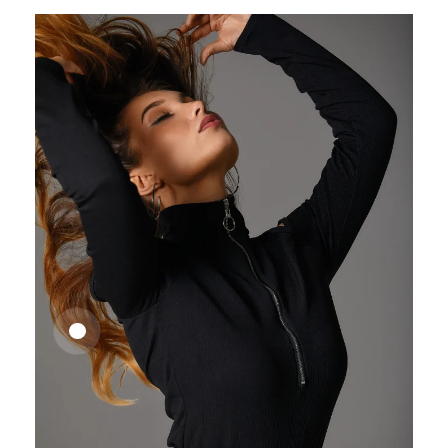
25,41
€
27,83
€