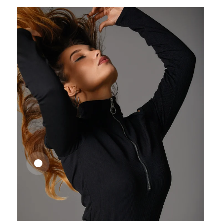
25,41
€
27,83
€