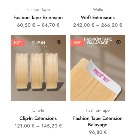
Fashion-Tape
Wefts
Fashion Tape Extension
Weft Extensions
60,50
€
–
84,70
€
242,00
€
–
266,20
€
HOT
HOT
Clip-In
Fashion-Tape
Clip-In Extensions
Fashion Tape Extension
Balayage
121,00
€
–
145,20
€
96,80
€