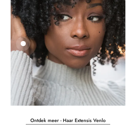
25,41
€
27,83
€
Ontdek meer - Haar Extensis Venlo