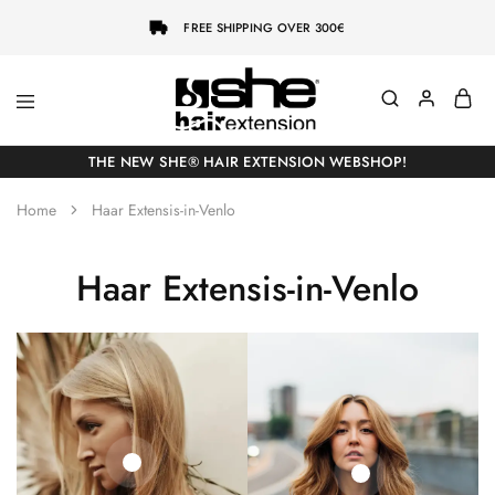
FREE SHIPPING OVER 300€
She-
Socap
Hairextensions
Premium
THE NEW SHE® HAIR EXTENSION WEBSHOP!
Hair
Extensions
Home
Haar Extensis-in-Venlo
Haar Extensis-in-Venlo