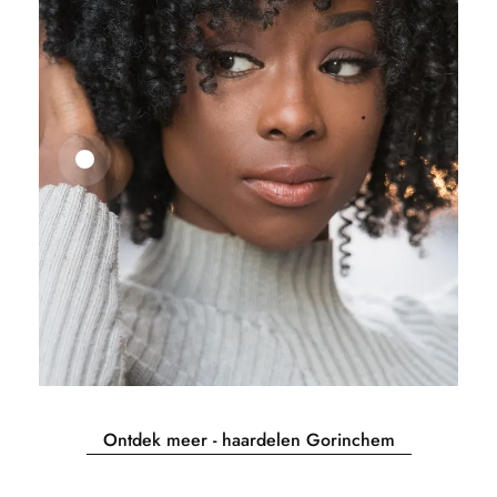
25,41
€
27,83
€
Ontdek meer - haardelen Gorinchem