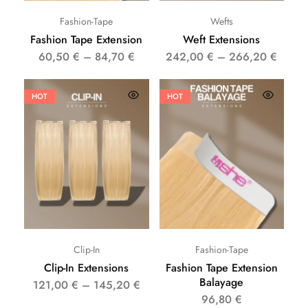
Fashion-Tape
Wefts
Fashion Tape Extension
Weft Extensions
60,50
€
–
84,70
€
242,00
€
–
266,20
€
HOT
HOT
Clip-In
Fashion-Tape
Clip-In Extensions
Fashion Tape Extension
Balayage
121,00
€
–
145,20
€
96,80
€