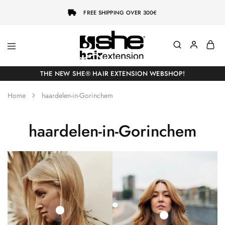
FREE SHIPPING OVER 300€
She-
Socap
Hairextensions
Premium
THE NEW SHE® HAIR EXTENSION WEBSHOP!
Hair
Extensions
Home
haardelen-in-Gorinchem
haardelen-in-Gorinchem