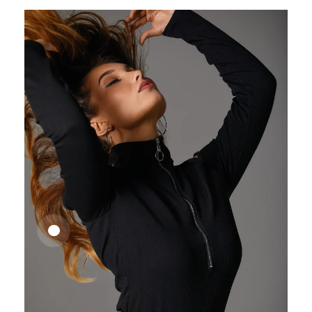
25,41
€
27,83
€