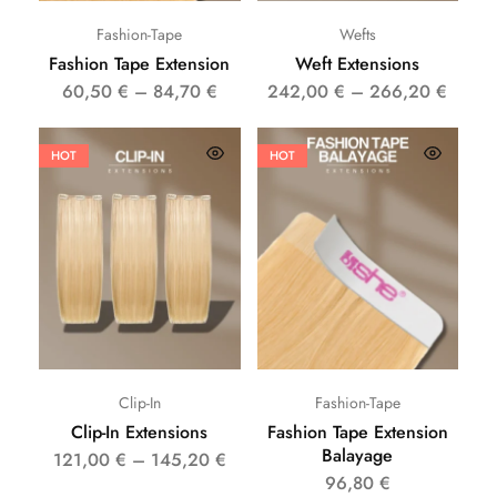
Fashion-Tape
Wefts
Fashion Tape Extension
Weft Extensions
60,50
€
–
84,70
€
242,00
€
–
266,20
€
HOT
HOT
Clip-In
Fashion-Tape
Clip-In Extensions
Fashion Tape Extension
Balayage
121,00
€
–
145,20
€
96,80
€