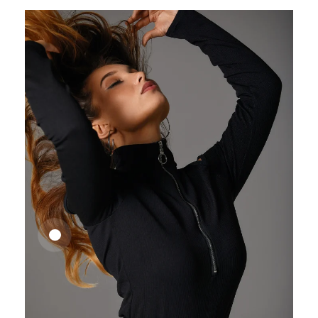
25,41
€
27,83
€