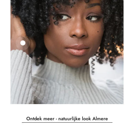
25,41
€
27,83
€
Ontdek meer - natuurlijke look Almere