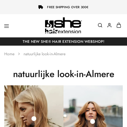
FREE SHIPPING OVER 300€
She-
Socap
Hairextensions
Premium
THE NEW SHE® HAIR EXTENSION WEBSHOP!
Hair
Extensions
Home
natuurlijke look-in-Almere
natuurlijke look-in-Almere