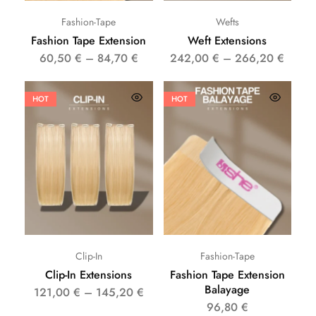
Fashion-Tape
Wefts
Fashion Tape Extension
Weft Extensions
60,50
€
–
84,70
€
242,00
€
–
266,20
€
HOT
HOT
Clip-In
Fashion-Tape
Clip-In Extensions
Fashion Tape Extension
Balayage
121,00
€
–
145,20
€
96,80
€