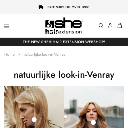
FREE SHIPPING OVER 300€
She-
Socap
Hairextensions
Premium
THE NEW SHE® HAIR EXTENSION WEBSHOP!
Hair
Extensions
Home
natuurlijke look-in-Venray
natuurlijke look-in-Venray