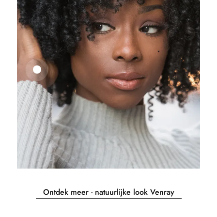
25,41
€
27,83
€
Ontdek meer - natuurlijke look Venray