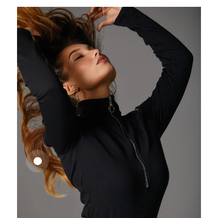
25,41
€
27,83
€