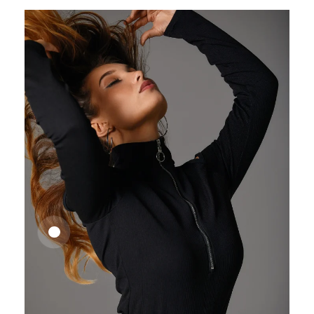
25,41
€
27,83
€