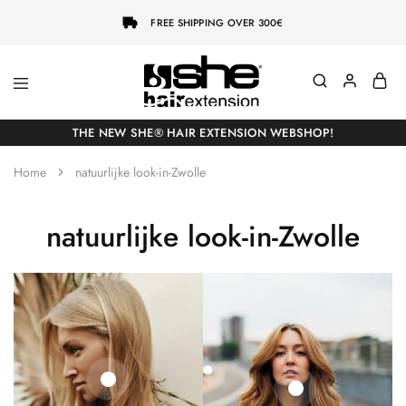
FREE SHIPPING OVER 300€
She-
Socap
Hairextensions
Premium
THE NEW SHE® HAIR EXTENSION WEBSHOP!
Hair
Extensions
Home
natuurlijke look-in-Zwolle
natuurlijke look-in-Zwolle