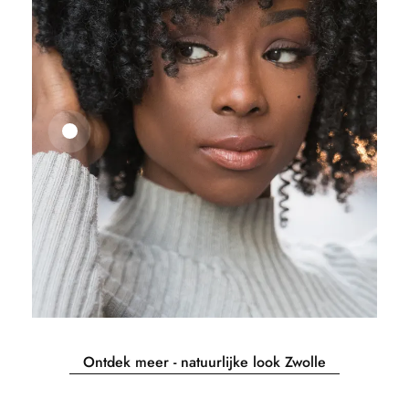
25,41
€
27,83
€
Ontdek meer - natuurlijke look Zwolle