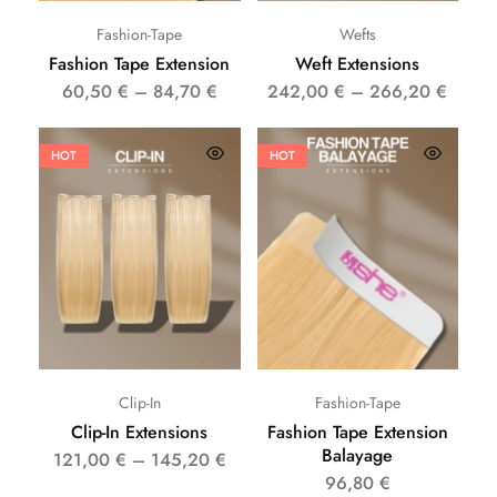
Fashion-Tape
Wefts
Fashion Tape Extension
Weft Extensions
60,50
€
–
84,70
€
242,00
€
–
266,20
€
HOT
HOT
Clip-In
Fashion-Tape
Clip-In Extensions
Fashion Tape Extension
Balayage
121,00
€
–
145,20
€
96,80
€