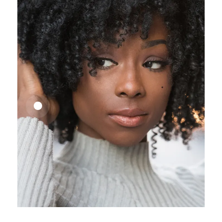
25,41
€
27,83
€