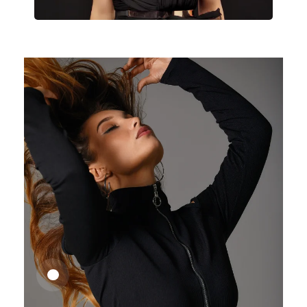
25,41
€
27,83
€