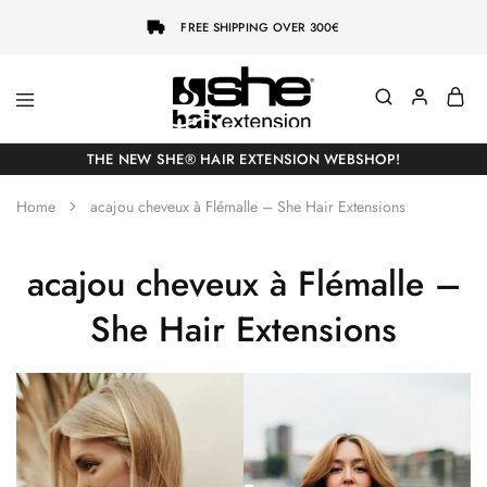
FREE SHIPPING OVER 300€
She-
Socap
Hairextensions
Premium
THE NEW SHE® HAIR EXTENSION WEBSHOP!
Hair
Extensions
Home
acajou cheveux à Flémalle – She Hair Extensions
acajou cheveux à Flémalle –
She Hair Extensions