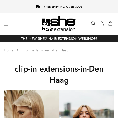
FREE SHIPPING OVER 300€
She-
Socap
Hairextensions
Premium
THE NEW SHE® HAIR EXTENSION WEBSHOP!
Hair
Extensions
Home
clip-in extensions-in-Den Haag
clip-in extensions-in-Den
Haag