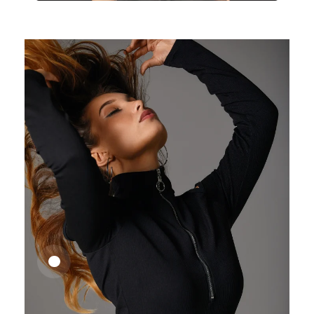
25,41
€
27,83
€