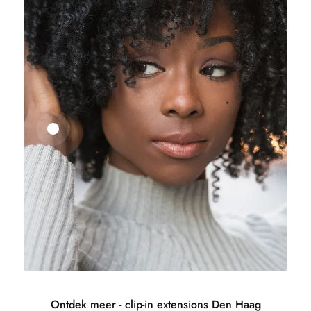
25,41
€
27,83
€
Ontdek meer - clip-in extensions Den Haag