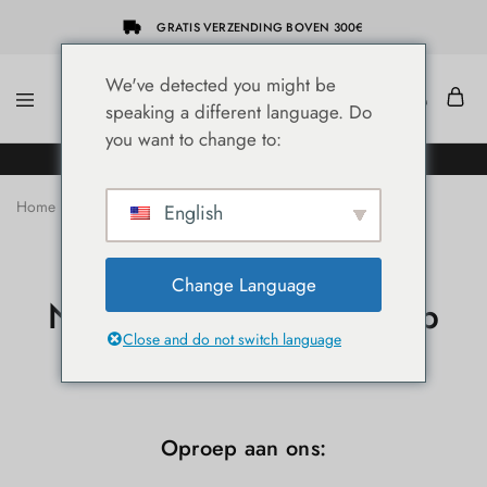
GRATIS VERZENDING BOVEN 300€
We've detected you might be
speaking a different language. Do
She-
Socap
you want to change to:
Hairextensions
Premium
DE NIEUWE SHE® HAIREXTENSION WEBSHOP!
Hair
Extensions
Home
Neem contact met ons op
English
Change Language
Neem contact met ons op
Close and do not switch language
Oproep aan ons: