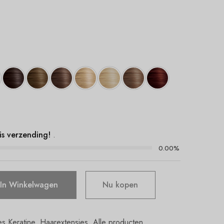
s
is verzending!
.
0.00%
In Winkelwagen
Nu kopen
s Keratine
,
Haarextensies
,
Alle producten
,