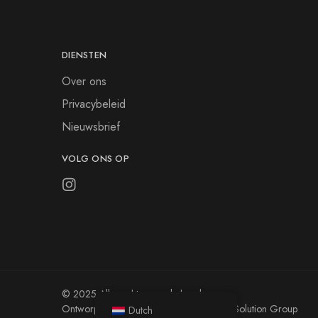
DIENSTEN
Over ons
Privacybeleid
Nieuwsbrief
VOLG ONS OP
© 2025 Alle rechten voorbehouden.
Ontworpen door FIX Digital Onboarding Solution Group
Dutch