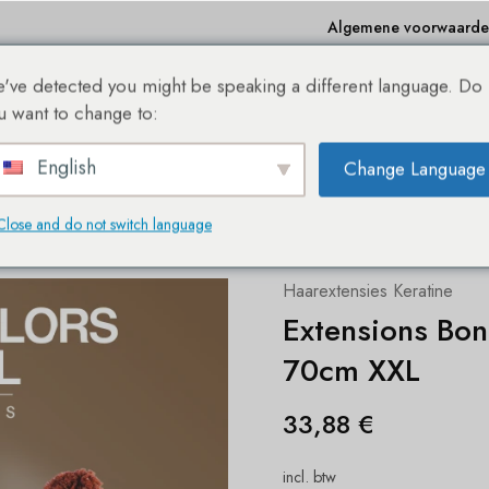
Algemene voorwaard
've detected you might be speaking a different language. Do
e
Winkelen
Bestseller
Sale %
Over ons
Bl
u want to change to:
English
Change Language
DE NIEUWE SHE® HAIREXTENSION WEBSHOP!
Close and do not switch language
ing Natuurlijke kleuren 70cm XXL
Haarextensies Keratine
Extensions Bon
70cm XXL
33,88
€
incl. btw