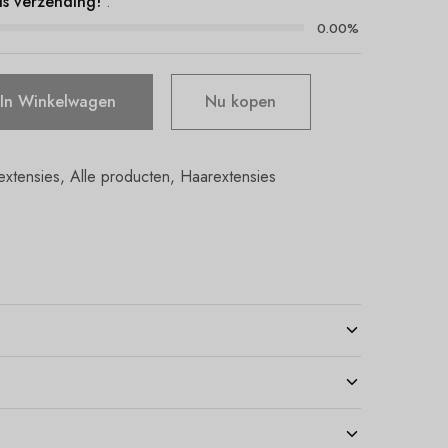
is verzending!
.
0.00%
In Winkelwagen
Nu kopen
extensies
,
Alle producten
,
Haarextensies