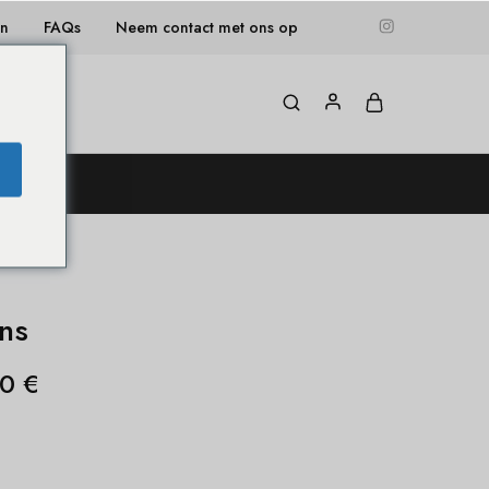
en
FAQs
Neem contact met ons op
og
ons
20
€