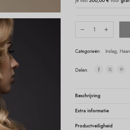
Je mist
300,00
€
voor
grat
Categorieën:
Inslag
,
Haar
Delen:
Beschrijving
Extra informatie
Productveiligheid