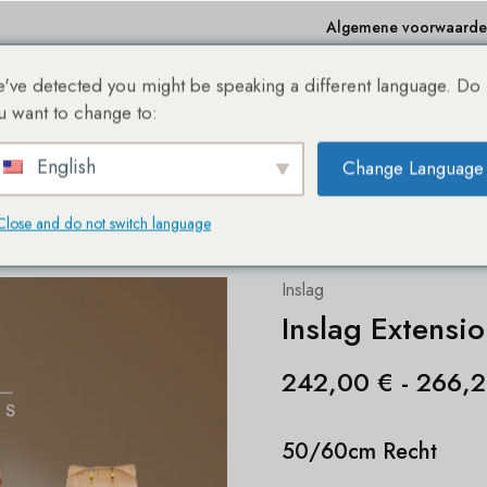
Algemene voorwaard
've detected you might be speaking a different language. Do
e
Winkelen
Bestseller
Sale %
Over ons
Bl
u want to change to:
English
Change Language
DE NIEUWE SHE® HAIREXTENSION WEBSHOP!
Close and do not switch language
Inslag
Inslag Extensi
242,00
€
-
266,
50/60cm Recht