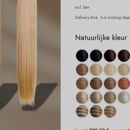
incl. btw
Delivery time:
3-4 working day
Natuurlijke kleur