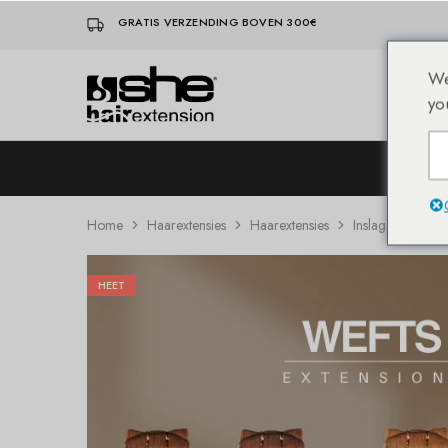
GRATIS VERZENDING BOVEN 300€
We
Hom
She-
Socap
yo
Hairextensions
Premium
Hair
Extensions
Home
Haarextensies
Haarextensies
Inslag Extensions
HEET