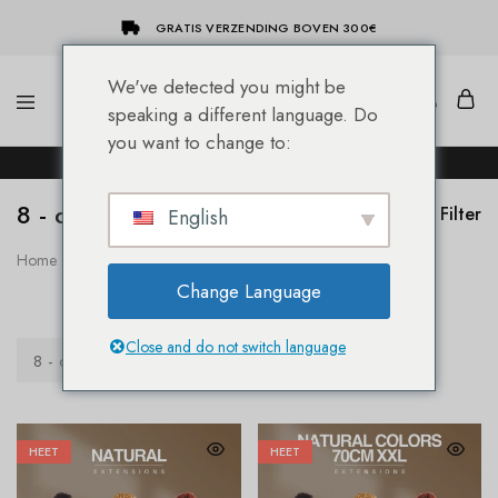
GRATIS VERZENDING BOVEN 300€
We've detected you might be
speaking a different language. Do
She-
Socap
you want to change to:
Hairextensions
Premium
DE NIEUWE SHE® HAIREXTENSION WEBSHOP!
Hair
Extensions
8 - donkerblond
Filter
English
Home
Product Natuurlijke kleur
8 - donkerblond
Change Language
Close and do not switch language
8 - donkerblond
HEET
HEET