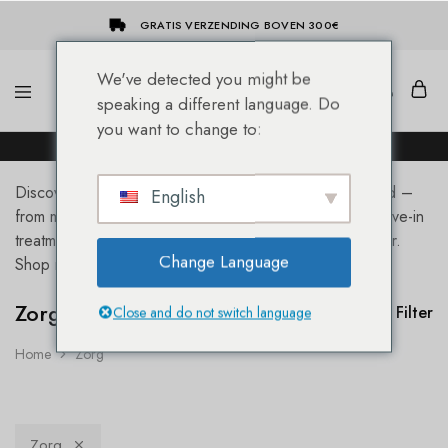
GRATIS VERZENDING BOVEN 300€
We've detected you might be
speaking a different language. Do
She-
Socap
you want to change to:
Hairextensions
Premium
DE NIEUWE SHE® HAIREXTENSION WEBSHOP!
Hair
Extensions
Discover professional hair care products for every need –
English
from moisturizing shampoos to nourishing masks and leave-in
treatments. Salon-quality results for healthy, beautiful hair.
Change Language
Shop now!
Zorg
Filter
Close and do not switch language
Home
Zorg
Zorg