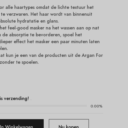
oor alle haartypes omdat de lichte textuur het
 te verzwaren. Het haar wordt van binnenuit
bsolute hydratatie en glans.
het feel-good masker na het wassen aan op nat
 de absorptie te bevorderen, spoel het
dieper effect het masker een paar minuten laten
len.
aat kun je een van de producten uit de Argan For
 zonder te spoelen.
s
is verzending!
.
0.00%
In Winkelwagen
Nu kopen