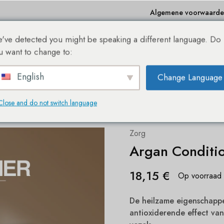
Algemene voorwaard
've detected you might be speaking a different language. Do
e
Winkelen
Bestseller
Sale %
Over ons
Bl
u want to change to:
English
Change Language
DE NIEUWE SHE® HAIREXTENSION WEBSHOP!
Close and do not switch language
Zorg
Argan Conditi
18,15
€
Op voorraad
De heilzame eigenschappe
antioxiderende effect va