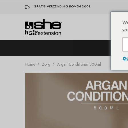
GRATIS VERZENDING BOVEN 300€
We
Hom
She-
Socap
yo
Hairextensions
Premium
Hair
Extensions
Home
Zorg
Argan Conditioner 500ml