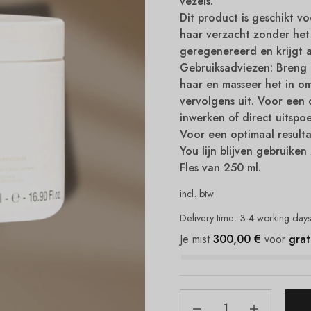
vezels.
Dit product is geschikt v
haar verzacht zonder het
geregenereerd en krijgt a
Gebruiksadviezen: Breng 
haar en masseer het in om
vervolgens uit. Voor een 
inwerken of direct uitspoe
Voor een optimaal result
You lijn blijven gebruiken
Fles van 250 ml.
incl. btw
Delivery time:
3-4 working day
Je mist
300,00
€
voor
grat