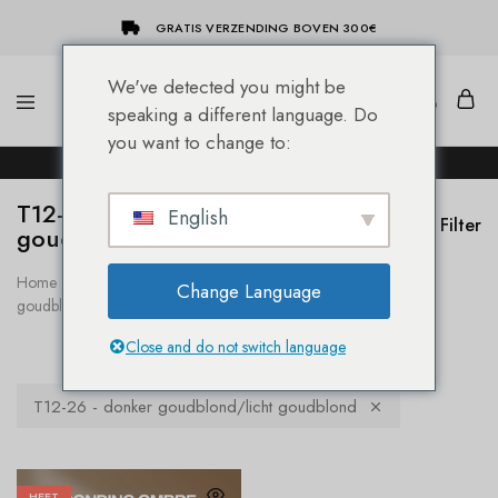
GRATIS VERZENDING BOVEN 300€
We've detected you might be
speaking a different language. Do
She-
Socap
you want to change to:
Hairextensions
Premium
DE NIEUWE SHE® HAIREXTENSION WEBSHOP!
Hair
Extensions
T12-26 - donker
English
Filter
goudblond/licht goudblond
Home
Product Natuurlijke kleur
T12-26 - donker
Change Language
goudblond/licht goudblond
Close and do not switch language
T12-26 - donker goudblond/licht goudblond
HEET