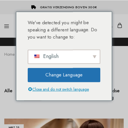
GRATIS VERZENDING BOVEN 300€
We've detected you might be
speaking a different language. Do
She-
Socap
you want to change to:
Hairextensions
Premium
DE NIEUWE SHE® HAIREXTENSION WEBSHOP!
Hair
Extensions
Home
Engelstalige blog
English
Engelstalige blog
Change Language
Close and do not switch language
Alle
Engelstalige
Blog
Nederlandse
blog
Frans
weblog
MRT
15