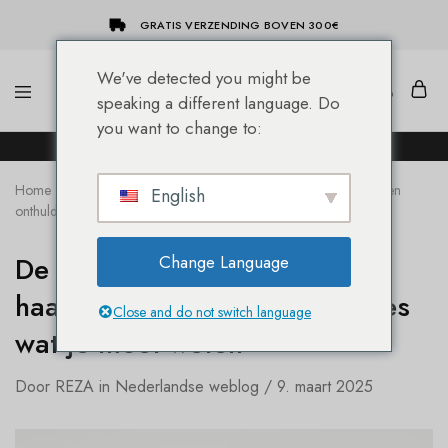
GRATIS VERZENDING BOVEN 300€
We've detected you might be
speaking a different language. Do
She-
Socap
you want to change to:
Hairextensions
Premium
DE NIEUWE SHE® HAIREXTENSION WEBSHOP!
Hair
Extensions
Home
Blog
De geheimen van bonding haarverlengingen
English
onthuld: alles wat je moet weten
De geheimen van bonding
Change Language
haarverlengingen onthuld: alles
Close and do not switch language
wat je moet weten
Door
REZA
in
Nederlandse weblog
9. maart 2025