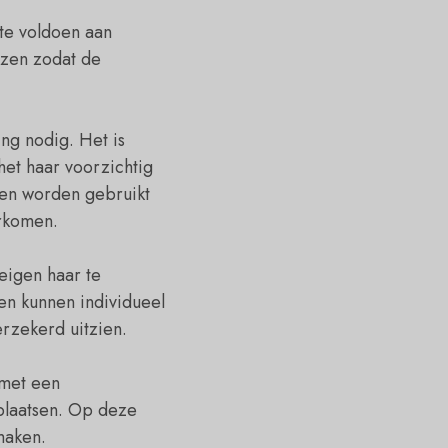
 te voldoen aan
ezen zodat de
ng nodig. Het is
et haar voorzichtig
ten worden gebruikt
orkomen.
 eigen haar te
en kunnen individueel
erzekerd uitzien.
 met een
 plaatsen. Op deze
maken.