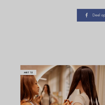
Deel o
MRT
15