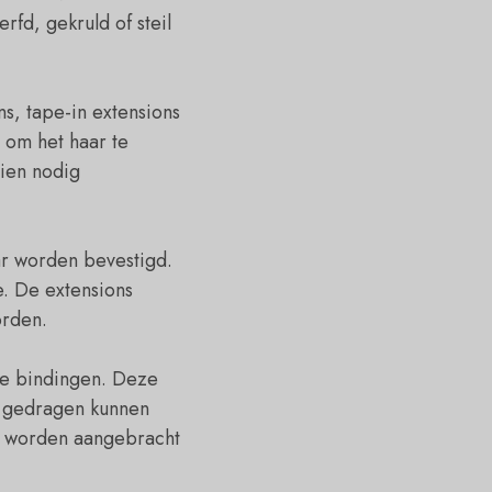
rfd, gekruld of steil
ns, tape-in extensions
r om het haar te
ien nodig
ar worden bevestigd.
e. De extensions
orden.
ne bindingen. Deze
n gedragen kunnen
er worden aangebracht