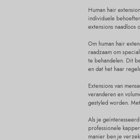
Human hair extensions
individuele behoeften
extensions naadloos o
Om human hair extens
raadzaam om speciale
te behandelen. Dit b
en dat het haar rege
Extensions van mensel
veranderen en volume
gestyled worden. Met 
Als je geïnteresseer
professionele kapper 
manier ben je verzek