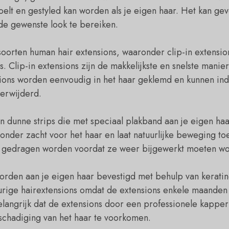
voelt en gestyled kan worden als je eigen haar. Het kan geve
e gewenste look te bereiken.
 soorten human hair extensions, waaronder clip-in extensio
. Clip-in extensions zijn de makkelijkste en snelste manie
ions worden eenvoudig in het haar geklemd en kunnen ind
erwijderd.
jn dunne strips die met speciaal plakband aan je eigen ha
nder zacht voor het haar en laat natuurlijke beweging to
 gedragen worden voordat ze weer bijgewerkt moeten w
orden aan je eigen haar bevestigd met behulp van kerati
urige hairextensions omdat de extensions enkele maande
elangrijk dat de extensions door een professionele kapp
chadiging van het haar te voorkomen.