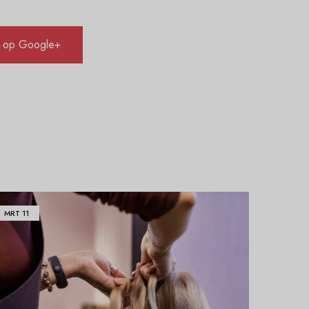
 op Google+
MRT
11