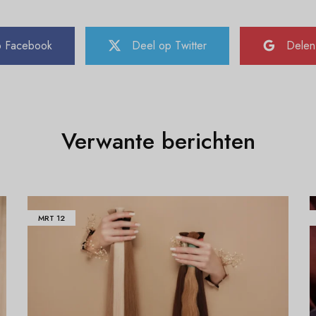
p Facebook
Deel op Twitter
Delen
Verwante berichten
MRT
12