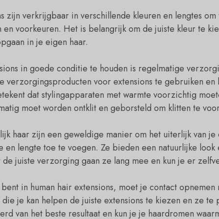
 zijn verkrijgbaar in verschillende kleuren en lengtes om
 en voorkeuren. Het is belangrijk om de juiste kleur te ki
pgaan in je eigen haar.
ions in goede conditie te houden is regelmatige verzorgi
 verzorgingsproducten voor extensions te gebruiken en h
etekent dat stylingapparaten met warmte voorzichtig moe
lmatig moet worden ontklit en geborsteld om klitten te vo
ijk haar zijn een geweldige manier om het uiterlijk van je
 en lengte toe te voegen. Ze bieden een natuurlijke look 
de juiste verzorging gaan ze lang mee en kun je er zelfv
d bent in human hair extensions, moet je contact opnemen
die je kan helpen de juiste extensions te kiezen en ze te
erd van het beste resultaat en kun je je haardromen waar