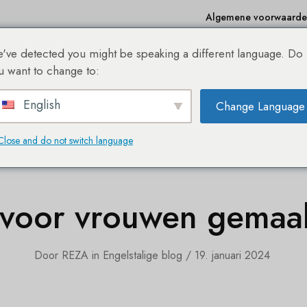
Algemene voorwaard
've detected you might be speaking a different language. Do
e
Winkelen
Bestseller
Sale %
Over ons
Bl
u want to change to:
English
Change Language
DE NIEUWE SHE® HAIREXTENSION WEBSHOP!
Close and do not switch language
an echt haar
 voor vrouwen gemaak
Door
REZA
in
Engelstalige blog
19. januari 2024