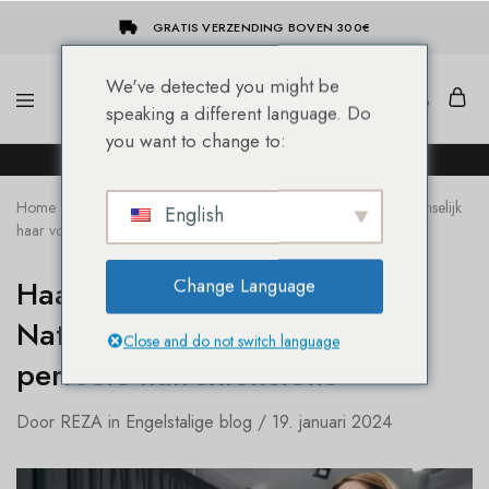
GRATIS VERZENDING BOVEN 300€
We've detected you might be
speaking a different language. Do
She-
Socap
you want to change to:
Hairextensions
Premium
DE NIEUWE SHE® HAIREXTENSION WEBSHOP!
Hair
Extensions
Home
Blog
Haarextensies voor vrouwen: Natuurlijk menselijk
English
haar voor perfecte hairextensions
Haarextensies voor vrouwen:
Change Language
Natuurlijk menselijk haar voor
Close and do not switch language
perfecte hairextensions
Door
REZA
in
Engelstalige blog
19. januari 2024