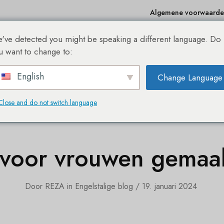
Algemene voorwaard
've detected you might be speaking a different language. Do
e
Winkelen
Bestseller
Sale %
Over ons
Bl
u want to change to:
English
Change Language
DE NIEUWE SHE® HAIREXTENSION WEBSHOP!
Close and do not switch language
an echt haar
 voor vrouwen gemaak
Door
REZA
in
Engelstalige blog
19. januari 2024