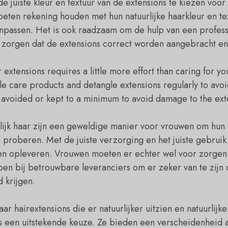
de juiste kleur en textuur van de extensions te kiezen voo
oeten rekening houden met hun natuurlijke haarkleur en te
npassen. Het is ook raadzaam om de hulp van een profess
zorgen dat de extensions correct worden aangebracht en er
extensions requires a little more effort than caring for you
le care products and detangle extensions regularly to avoi
e avoided or kept to a minimum to avoid damage to the ext
lijk haar zijn een geweldige manier voor vrouwen om hun
e proberen. Met de juiste verzorging en het juiste gebruik
ten opleveren. Vrouwen moeten er echter wel voor zorgen 
pen bij betrouwbare leveranciers om er zeker van te zijn 
 krijgen.
ar hairextensions die er natuurlijker uitzien en natuurlijk
s een uitstekende keuze. Ze bieden een verscheidenheid a