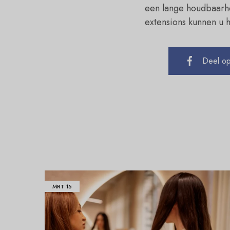
een lange houdbaarhe
extensions kunnen u h
Deel o
MRT
15