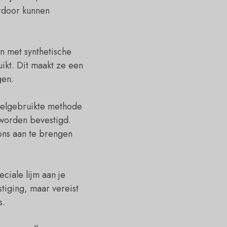
erdoor kunnen
n met synthetische
kt. Dit maakt ze een
gen.
veelgebruikte methode
r worden bevestigd.
ons aan te brengen
ciale lijm aan je
iging, maar vereist
s.