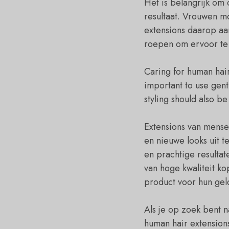
Het is belangrijk om 
resultaat. Vrouwen m
extensions daarop aa
roepen om ervoor te 
Caring for human hair 
important to use gent
styling should also b
Extensions van mense
en nieuwe looks uit t
en prachtige resulta
van hoge kwaliteit ko
product voor hun geld
Als je op zoek bent na
human hair extension