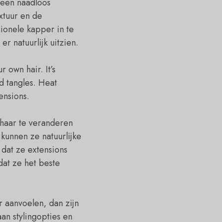
r een naadloos
xtuur en de
ionele kapper in te
 natuurlijk uitzien.
r own hair. It’s
d tangles. Heat
ensions.
 haar te veranderen
 kunnen ze natuurlijke
dat ze extensions
dat ze het beste
er aanvoelen, dan zijn
an stylingopties en